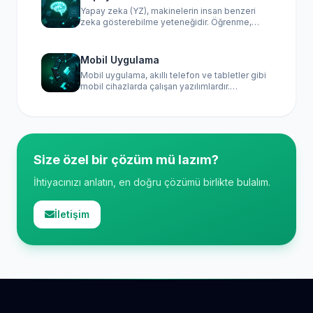
bir müşteri kitlesine ulaşma imkanı tanır.
Yapay zeka (YZ), makinelerin insan benzeri
Ödeme işlemleri, sipariş takibi ve müşteri
zeka gösterebilme yeteneğidir. Öğrenme,
hizmetleri gibi süreçleri de içerir. E-ticaret,
problem çözme, dil anlama ve görsel algılama
zaman ve mekan kısıtlamalarını ortadan
gibi insan zihninin yeteneklerini taklit etmek
kaldırarak alışveriş deneyimini kolaylaştırır.
için algoritmalar ve veriler kullanır. Uygulama
Mobil Uygulama
alanları arasında doğal dil işleme, görüntü
Mobil uygulama, akıllı telefon ve tabletler gibi
tanıma, otonom araçlar ve öneri sistemleri
mobil cihazlarda çalışan yazılımlardır.
bulunur. YZ, çeşitli endüstrilerde verimliliği
Kullanıcıların farklı hizmetlere erişmesini
artırma ve yeni çözümler geliştirme
sağlamak, eğlence veya bilgi sunmak amacıyla
potansiyeline sahiptir.
geliştirilir. Genellikle iOS veya Android
platformları için özel olarak tasarlanır ve
kullanıcı deneyimini optimize eden interaktif
arayüzler içerir.
Size özel bir çözüm mü lazım?
İhtiyacınızı anlatın, en doğru çözümü birlikte bulalım.
İletişim