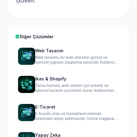
çözelim.
Diğer Çözümler
Web Tasarım
Web tasarımı, bir web sitesinin görsel ve
işlevsel yapısını oluşturma sürecidir. Kullanıcı
deneyimini ön planda tutarak estetik,
erişilebilirlik ve responsive tasarım ilkeleriyle
kullanıcıların ihtiyaçlarına yanıt verir.
İkas & Shopify
Tema hizmeti, web siteleri için estetik ve
işlevsel tasarım çözümleri sunar. Kullanıcıların
ihtiyaçlarına göre özelleştirilen temalar,
markayı yansıtan görsel unsurlar, kullanıcı
dostu arayüzler ve mobil uyumluluk sağlar. Bu
E-Ticaret
hizmet, hızlı ve etkili bir online varlık
E-ticaret, ürün ve hizmetlerin internet
oluşturmak için idealdir.
üzerinden alınıp satılmasıdır. Online mağazalar,
piyasa yerleri ve mobil uygulamalar aracılığıyla
gerçekleştirilir. Tüketicilere geniş bir ürün
yelpazesi sunarken, işletmelere de daha geniş
Yapay Zeka