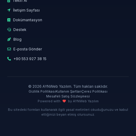
Teklif Al
İletişim Sayfası
Dokümantasyon
Destek
Blog
E-posta Gönder
+90 553 927 38 15
© 2026 AYNWeb Yazılım. Tüm hakları saklıdır.
Gizlilik Politikası
Kullanım Şartları
Çerez Politikası
Mesafeli Satış Sözleşmesi
Powered with
by AYNWeb Yazılım
Bu sitedeki formları kullanarak ilgili yasal metinleri okuduğunuzu ve kabul
ettiğinizi beyan etmiş olursunuz.