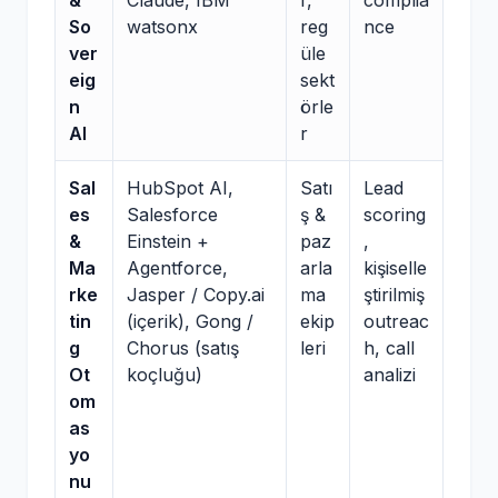
&
Claude, IBM
r,
complia
So
watsonx
reg
nce
ver
üle
eig
sekt
n
örle
AI
r
Sal
HubSpot AI,
Satı
Lead
es
Salesforce
ş &
scoring
&
Einstein +
paz
,
Ma
Agentforce,
arla
kişiselle
rke
Jasper / Copy.ai
ma
ştirilmiş
tin
(içerik), Gong /
ekip
outreac
g
Chorus (satış
leri
h, call
Ot
koçluğu)
analizi
om
as
yo
nu