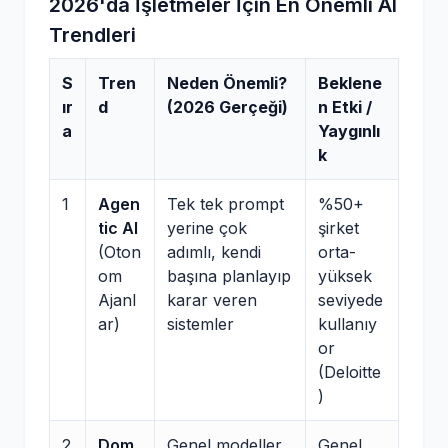
2026'da İşletmeler İçin En Önemli AI
Trendleri
S
Tren
Neden Önemli?
Beklene
ır
d
(2026 Gerçeği)
n Etki /
a
Yaygınlı
k
1
Agen
Tek tek prompt
%50+
tic AI
yerine çok
şirket
(Oton
adımlı, kendi
orta-
om
başına planlayıp
yüksek
Ajanl
karar veren
seviyede
ar)
sistemler
kullanıy
or
(Deloitte
)
2
Dom
Genel modeller
Genel