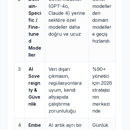
ain-
(GPT-4o,
modeller
Speci
Claude 4) yerine
den
fic /
sektöre özel
domain
Fine-
modeller daha
modeller
tune
doğru ve ucuz
e geçiş
d
hızlandı
Mode
ller
3
AI
Veri dışarı
%90+
Sove
çıkmasın,
yönetici
reign
regülasyonlara
için 2026
ty &
uyum, kendi
stratejisi
Güve
altyapıda
nin
nlik
çalıştırma
merkezi
zorunluluğu
nde
4
Embe
AI artık ayrı bir
Günlük