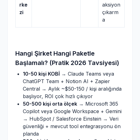
rke
aksiyon
zi
çıkarm
a
Hangi Şirket Hangi Paketle
Başlamalı? (Pratik 2026 Tavsiyesi)
10-50 kişi KOBİ
→ Claude Teams veya
ChatGPT Team + Notion AI + Zapier
Central → Aylık ~$50-150 / kişi aralığında
başlıyor, ROI çok hızlı çıkıyor
50-500 kişi orta ölçek
→ Microsoft 365
Copilot veya Google Workspace + Gemini
→ HubSpot / Salesforce Einstein → Veri
güvenliği + mevcut tool entegrasyonu ön
planda