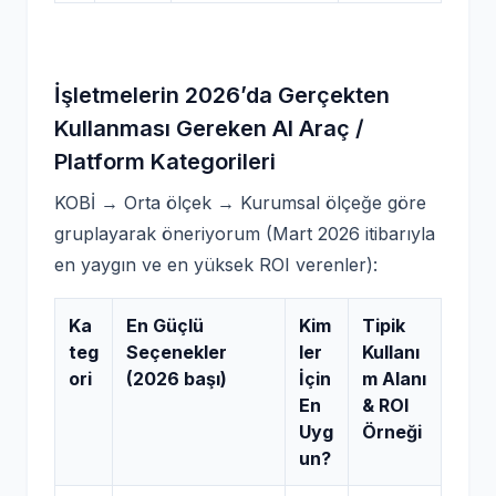
İşletmelerin 2026’da Gerçekten
Kullanması Gereken AI Araç /
Platform Kategorileri
KOBİ → Orta ölçek → Kurumsal ölçeğe göre
gruplayarak öneriyorum (Mart 2026 itibarıyla
en yaygın ve en yüksek ROI verenler):
Ka
En Güçlü
Kim
Tipik
teg
Seçenekler
ler
Kullanı
ori
(2026 başı)
İçin
m Alanı
En
& ROI
Uyg
Örneği
un?