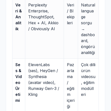
Ve
Perplexity
Veri
Natural
ri &
Enterprise,
/ BI
langua
An
ThoughtSpot,
ekip
ge
alit
Hex + AI, Akkio
leri
sorgu
ik
/ Obviously AI
→
dashbo
ard,
öngörü
analitiği
Se
ElevenLabs
Paz
Çok dilli
s &
(ses), HeyGen /
arla
ürün
Vid
Synthesia
ma
videosu
eo
(avatar video),
/
, eğitim
Ür
Runway Gen-3 /
eğiti
modüll
eti
Kling
m
eri
mi
içeri
ği