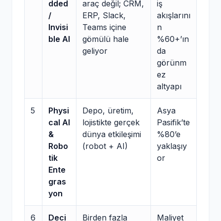
dded
araç değil; CRM,
iş
/
ERP, Slack,
akışlarını
Invisi
Teams içine
n
ble AI
gömülü hale
%60+’ın
geliyor
da
görünm
ez
altyapı
5
Physi
Depo, üretim,
Asya
cal AI
lojistikte gerçek
Pasifik’te
&
dünya etkileşimi
%80’e
Robo
(robot + AI)
yaklaşıy
tik
or
Ente
gras
yon
6
Deci
Birden fazla
Maliyet