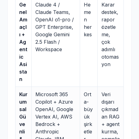
Ge
Claude 4 /
He
Karar
nel
Claude Teams,
me
destek,
Am
OpenAI o1-pro /
n
rapor
açl
GPT Enterprise,
her
özetle
ı +
Google Gemini
kes
me,
Ag
2.5 Flash /
çok
ent
Workspace
adımlı
ic
otomas
Asi
yon
sta
n
Kur
Microsoft 365
Ort
Veri
um
Copilot + Azure
a-
dışarı
sal
OpenAI, Google
büy
çıkmad
Gü
Vertex AI, AWS
ük
an RAG
ve
Bedrock +
şirk
+ agent
nli
Anthropic
etle
kurma,