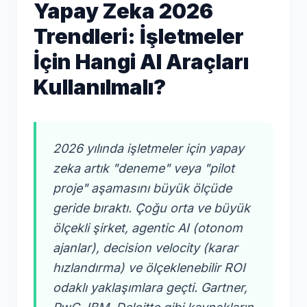
Yapay Zeka 2026
Trendleri: İşletmeler
İçin Hangi AI Araçları
Kullanılmalı?
2026 yılında işletmeler için yapay
AI Asistan
zeka artık "deneme" veya "pilot
Teklif Al
proje" aşamasını büyük ölçüde
geride bıraktı. Çoğu orta ve büyük
ölçekli şirket, agentic AI (otonom
ajanlar), decision velocity (karar
hızlandırma) ve ölçeklenebilir ROI
odaklı yaklaşımlara geçti. Gartner,