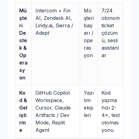
Mü
Intercom + Fin
Mü
7/24
şte
AI, Zendesk AI,
şteri
otonom
ri
Lindy.ai, Sierra /
baş
ticket
De
Adept
arı /
çözüm
ste
ope
ü, sesli
k &
ras
asistanl
Op
yon
ar
era
sy
on
Ko
GitHub Copilot
Yazı
Kod
d &
Workspace,
lım
yazma
Gel
Cursor, Claude
ekip
hızı 2-
işti
Artifacts / Dev
leri
4×, test
rm
Mode, Replit
otomas
e
Agent
yonu