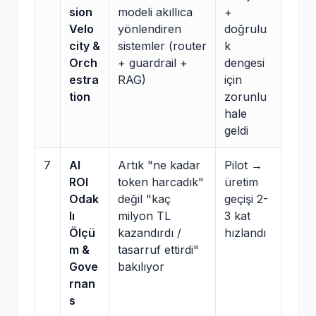
sion
modeli akıllıca
+
Velo
yönlendiren
doğrulu
city &
sistemler (router
k
Orch
+ guardrail +
dengesi
estra
RAG)
için
tion
zorunlu
hale
geldi
7
AI
Artık "ne kadar
Pilot →
ROI
token harcadık"
üretim
Odak
değil "kaç
geçişi 2-
lı
milyon TL
3 kat
Ölçü
kazandırdı /
hızlandı
m &
tasarruf ettirdi"
Gove
bakılıyor
rnan
s