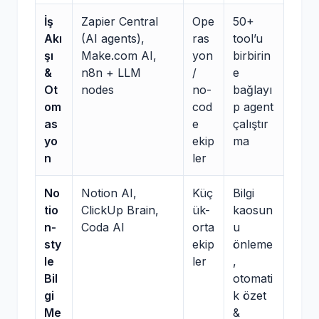
İş
Zapier Central
Ope
50+
Akı
(AI agents),
ras
tool’u
şı
Make.com AI,
yon
birbirin
&
n8n + LLM
/
e
Ot
nodes
no-
bağlayı
om
cod
p agent
as
e
çalıştır
yo
ekip
ma
n
ler
No
Notion AI,
Küç
Bilgi
tio
ClickUp Brain,
ük-
kaosun
n-
Coda AI
orta
u
sty
ekip
önleme
le
ler
,
Bil
otomati
gi
k özet
Me
&