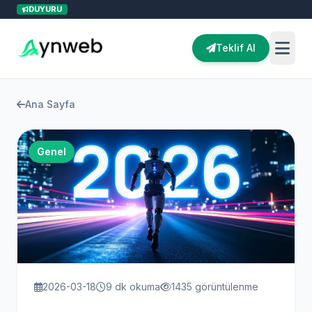
DUYURU
Teklif Al
Ana Sayfa
Kurumsal
Genel
2026-03-18
9 dk okuma
1435 görüntülenme