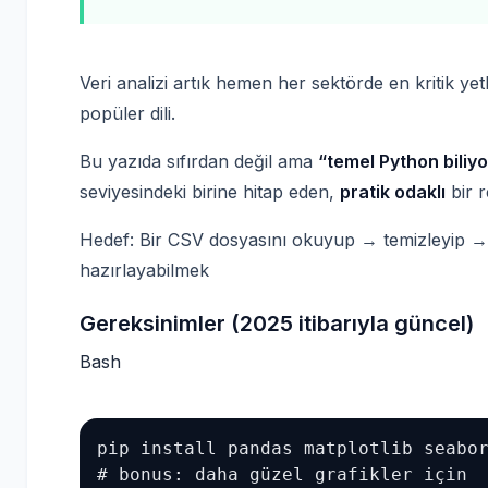
Veri analizi artık hemen her sektörde en kritik yetk
popüler dili.
Bu yazıda sıfırdan değil ama
“temel Python biliy
seviyesindeki birine hitap eden,
pratik odaklı
bir r
Hedef: Bir CSV dosyasını okuyup → temizleyip → a
hazırlayabilmek
Gereksinimler (2025 itibarıyla güncel)
Bash
pip install pandas matplotlib seabor
# bonus: daha güzel grafikler için
