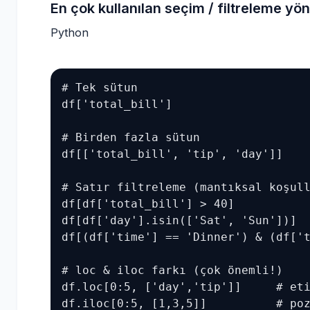
En çok kullanılan seçim / filtreleme yö
Python
# Tek sütun

df['total_bill']

# Birden fazla sütun

df[['total_bill', 'tip', 'day']]

# Satır filtreleme (mantıksal koşull
df[df['total_bill'] > 40]

df[df['day'].isin(['Sat', 'Sun'])]

df[(df['time'] == 'Dinner') & (df['t
# loc & iloc farkı (çok önemli!)

df.loc[0:5, ['day','tip']]     # eti
df.iloc[0:5, [1,3,5]]          # po