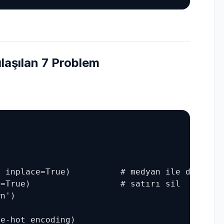
laşılan 7 Problem
 inplace=True)          # medyan ile doldur

=True)                  # satırı sil

n')

e-hot encoding)
