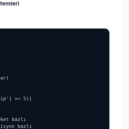
ntemleri
ar)

ip'] >= 5)]

ket bazlı

zisyon bazlı