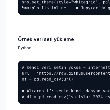
sns.set_theme(style="whitegrid", pal
%matplotlib inline    # Jupyter'da 
Örnek veri seti yükleme
Python
# Kendi veri setin yoksa → internett
url = "https://raw.githubusercontent
df = pd.read_csv(url)

# Alternatif: senin kendi dosyan var
# df = pd.read_csv("satislar_2024.c