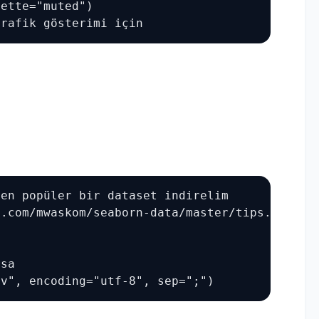
ette="muted")

grafik gösterimi için
en popüler bir dataset indirelim

.com/mwaskom/seaborn-data/master/tips.csv"

sa

sv", encoding="utf-8", sep=";")