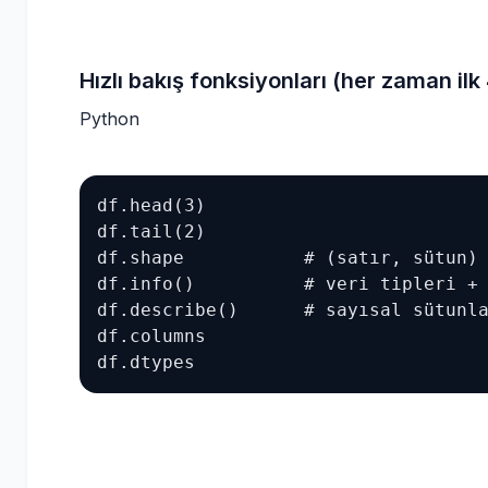
Hızlı bakış fonksiyonları (her zaman ilk
Python
df.head(3)

df.tail(2)

df.shape           # (satır, sütun)

df.info()          # veri tipleri + 
df.describe()      # sayısal sütunla
df.columns

df.dtypes