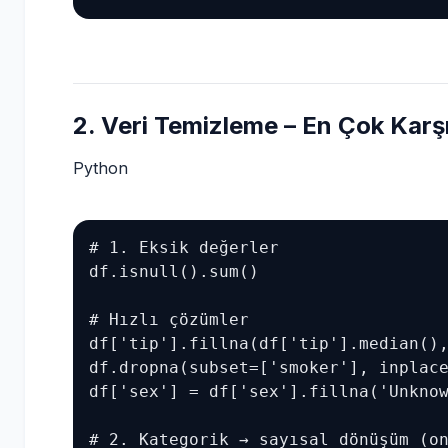
2. Veri Temizleme – En Çok Karşı
Python
# 1. Eksik değerler

df.isnull().sum()

# Hızlı çözümler

df['tip'].fillna(df['tip'].median(),
df.dropna(subset=['smoker'], inplace
df['sex'] = df['sex'].fillna('Unknow
# 2. Kategorik → sayısal dönüşüm (on